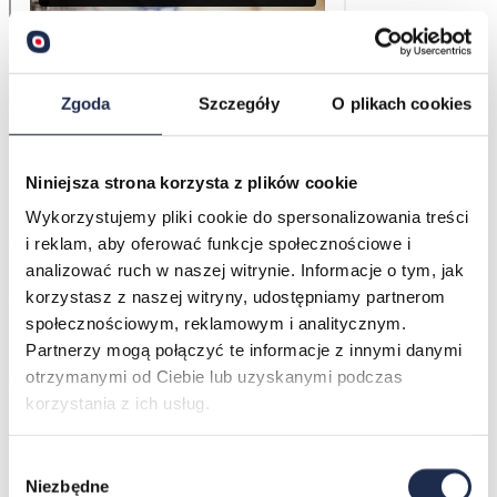
„Firma Lantmännen Schulstad odnotowała znaczny
wzrost wydajności dzięki wprowadzeniu Operatora
OEE do naszej produkcji. Chcieliśmy zrozumieć, jak
Zgoda
Szczegóły
O plikach cookies
radziliśmy sobie na liniach. Zaczęliśmy od instalacji
pilotażowej na linii 2, naszej najbardziej złożonej linii i
już podczas projektu pilotażowego udało nam się
uzyskać pełen zwrot z inwestycji”
Niniejsza strona korzysta z plików cookie
Wykorzystujemy pliki cookie do spersonalizowania treści
i reklam, aby oferować funkcje społecznościowe i
Czy chcesz usłyszeć więcej o naszym wdrożeniu w Lantmännen
Schulstad?
analizować ruch w naszej witrynie. Informacje o tym, jak
korzystasz z naszej witryny, udostępniamy partnerom
Porozmawiajmy
społecznościowym, reklamowym i analitycznym.
Partnerzy mogą połączyć te informacje z innymi danymi
Nasze spotkania z nowymi klientami są zawsze darmowe,
bez
otrzymanymi od Ciebie lub uzyskanymi podczas
zobowiązań
. Staramy się, by były również wartościowe.
Porozmawiamy o specyfice Twojej produkcji → jest do dla nas
korzystania z ich usług.
klucz do przedstawienia odpowiedniego rozwiązania
.
Wybór
Niezbędne
zgody