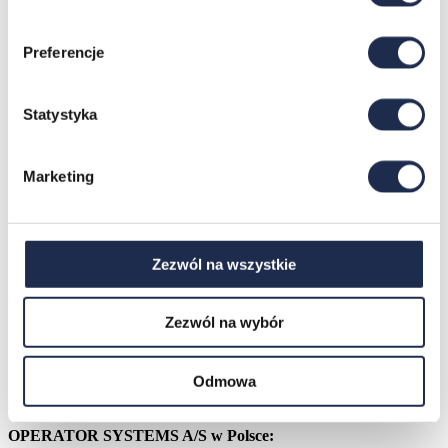
Preferencje
Statystyka
Marketing
Umów spotkanie
Zezwól na wszystkie
OPERATOR SYSTEMS A/S
Zezwól na wybór
Vandtårnsvej 62A, 1B
2860 Søborg
Odmowa
Dania
operatorsystems.com
OPERATOR SYSTEMS A/S w Polsce: