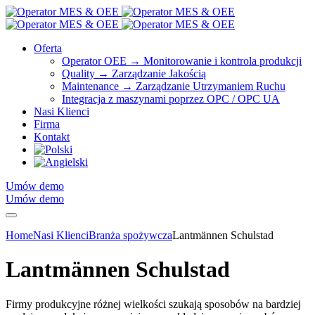
Oferta
Operator OEE → Monitorowanie i kontrola produkcji
Quality → Zarządzanie Jakością
Maintenance → Zarządzanie Utrzymaniem Ruchu
Integracja z maszynami poprzez OPC / OPC UA
Nasi Klienci
Firma
Kontakt
Umów demo
Umów demo
Home
Nasi Klienci
Branża spożywcza
Lantmännen Schulstad
Lantmännen Schulstad
Firmy produkcyjne różnej wielkości szukają sposobów na bardziej