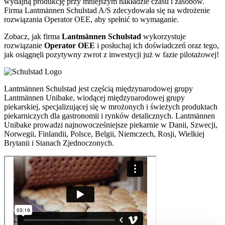
wydajną produkcję przy mniejszym nakładzie czasu i zasobów.
Firma Lantmännen Schulstad A/S zdecydowała się na wdrożenie
rozwiązania Operator OEE, aby spełnić to wymaganie.
Zobacz, jak firma
Lantmännen Schulstad
wykorzystuje
rozwiązanie
Operator OEE
i posłuchaj ich doświadczeń oraz tego,
jak osiągnęli pozytywny zwrot z inwestycji już w fazie pilotażowej!
Lantmännen Schulstad jest częścią międzynarodowej grupy
Lantmännen Unibake, wiodącej międzynarodowej grupy
piekarskiej, specjalizującej się w mrożonych i świeżych produktach
piekarniczych dla gastronomii i rynków detalicznych. Lantmännen
Unibake prowadzi najnowocześniejsze piekarnie w Danii, Szwecji,
Norwegii, Finlandii, Polsce, Belgii, Niemczech, Rosji, Wielkiej
Brytanii i Stanach Zjednoczonych.